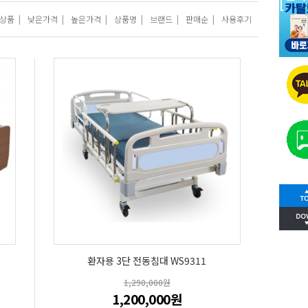
상품
|
낮은가격
|
높은가격
|
상품명
|
브랜드
|
판매순
|
사용후기
환자용 3단 전동침대 WS9311
1,290,000원
1,200,000원