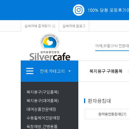
실버카페 즐겨찾기
실버카페 블로그
전체 카테고리
복지용구 구매품목
복지용구(구입품목)
환자용침대
복지용구(대여품목)
대여상품전문매장
환자용전동침대(27)
수동휠체어전문매장
욕창예방,간병용품