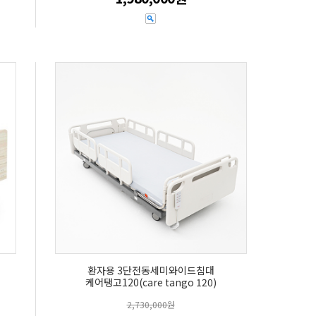
환자용 3단전동세미와이드침대
케어탱고120(care tango 120)
2,730,000원