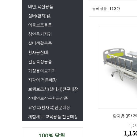
배변,욕실용품
등록 상품 :
112
개
실버(환자)食
이동보조용품
성인용기저귀
실버생활용품
환자용침대
건강측정용품
가정용의료기기
지팡이 전문매장
보행보조차(실버카)전문매장
장애인보장구환급상품
요양복(환자복)전문매장
환자용 3단 전
체험세트,교육용품 전문매장
1,2
1,15