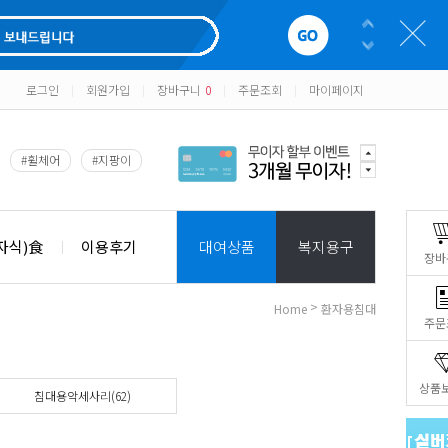
로그인
회원가입
장바구니
0
주문조회
마이페이지
|
|
|
|
#휠체어
#지팡이
자식)食
이용후기
대여상품
복지용구
장바
>
Home
환자용침대
주문
상품
침대용악세사리(62)