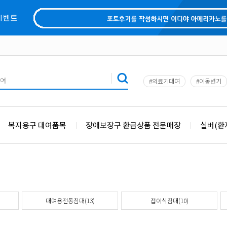
#의료기대여
#이동변기
복지용구 대여품목
장애보장구 환급상품 전문매장
실버(환
대여용전동침대(13)
접이식침대(10)