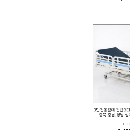
3단전동침대 천년BED 
충북,충남,경남 
1,8