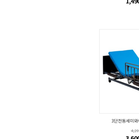
1,49
3단전동세미와
4,2
3,60