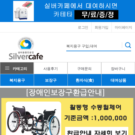
로그인
회원가입
마이페이지
카테고리
사용후기
구매문의
장바구니
복지용구
보장구
환자식(食)
대여상품