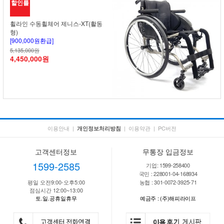
할인률
휠라인 수동휠체어 제니스-XT(활동
형)
[900,000원환급]
5,135,000원
4,450,000원
이용안내
|
|
이용약관
|
PC버전
개인정보처리방침
고객센터정보
무통장 입금정보
1599-2585
기업: 1599-258400
국민 : 228001-04-168934
평일 오전9:00-오후5:00
농협 : 301-0072-3925-71
점심시간 12:00~13:00
토.일.공휴일휴무
예금주 : (주)해피라이프