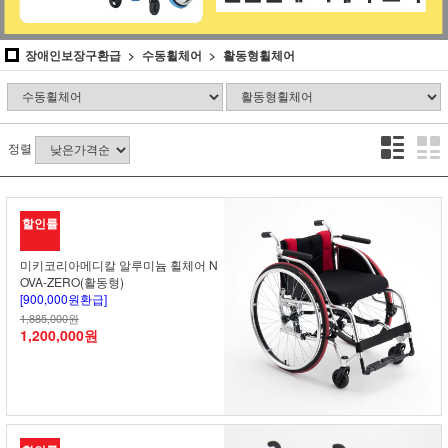
장애인보장구환급
수동휠체어
활동형휠체어
정렬
할인률
미키코리아메디칼 알루미늄 휠체어 N
OVA-ZERO(활동형)
[900,000원환급]
1,885,000원
1,200,000원