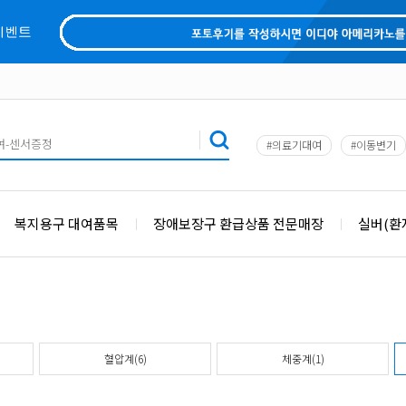
#의료기대여
#이동변기
복지용구 대여품목
장애보장구 환급상품 전문매장
실버(환
혈압계(6)
체중계(1)