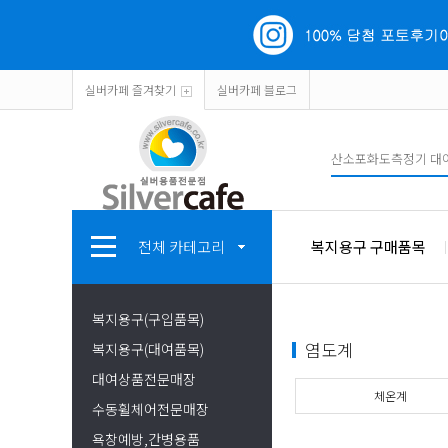
실버카페 즐겨찾기
실버카페 블로그
전체 카테고리
복지용구 구매품목
복지용구(구입품목)
염도계
복지용구(대여품목)
대여상품전문매장
체온계
수동휠체어전문매장
욕창예방,간병용품