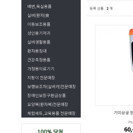
배변,욕실용품
등록 상품 :
2
개
실버(환자)食
이동보조용품
성인용기저귀
실버생활용품
환자용침대
건강측정용품
가정용의료기기
지팡이 전문매장
보행보조차(실버카)전문매장
장애인보장구환급상품
요양복(환자복)전문매장
기미상궁 염
체험세트,교육용품 전문매장
79
60