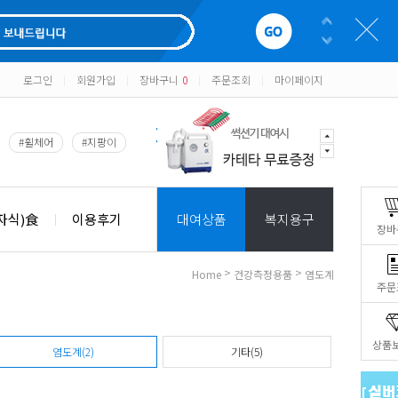
로그인
회원가입
장바구니
0
주문조회
마이페이지
|
|
|
|
#휠체어
#지팡이
자식)食
이용후기
대여상품
복지용구
장바
>
>
Home
건강측정용품
염도계
주문
상품
염도계(2)
기타(5)