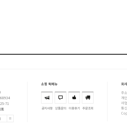
쇼핑 퀵메뉴
회사
0
주소
168934
개인
사업
925-71
통신
공지사항
상품문의
이용후기
주문조회
이프
Cop
기