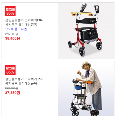
할인률
85%
성인용보행기 코지워커P04
복지용구 급여대상품목
1~2주 출고지연
256,000원
38,400원
할인률
85%
성인용보행기 코지워커 P02
복지용구 급여대상품목
249,000원
37,350원