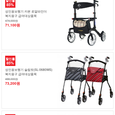
할인률
85%
성인용보행기 카본 로얄파인더
복지용구 급여대상품목
474,000원
71,100원
할인률
85%
성인용보행기 슬림핏(SL-0680WS)
복지용구 급여대상품목
488,000원
73,200원