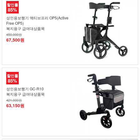
할인률
85%
성인용보행기 액티브프리 OP5(Active
Free OP5)
복지용구 급여대상품목
450,000원
67,500원
할인률
85%
성인용보행기 GC-R10
복지용구 급여대상품목
421,000원
63,150원