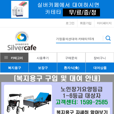
로그인
회원가입
마이페이지
카테고리
사용후기
구매문의
장바구니
복지용구
보장구
환자식(食)
대여상품