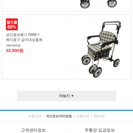
할인률
85%
성인용보행기 DBW-1
복지용구 급여대상품목
150,000원
22,500원
더보기 ▼
이용안내
|
|
이용약관
|
PC버전
개인정보처리방침
고객센터정보
무통장 입금정보