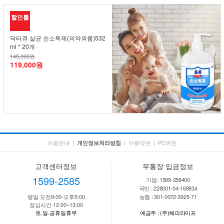
할인률
닥터큐 살균 손소독제(의약외품)532
ml * 20개
145,000원
119,000원
이용안내
|
|
이용약관
|
PC버전
개인정보처리방침
고객센터정보
무통장 입금정보
1599-2585
기업: 1599-258400
국민 : 228001-04-168934
평일 오전9:00-오후5:00
농협 : 301-0072-3925-71
점심시간 12:00~13:00
토.일.공휴일휴무
예금주 : (주)해피라이프