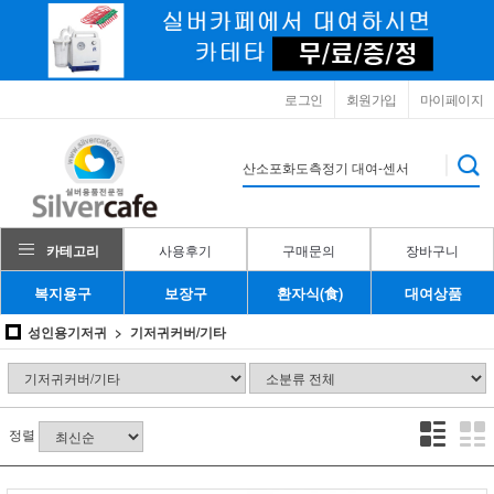
로그인
회원가입
마이페이지
카테고리
사용후기
구매문의
장바구니
복지용구
보장구
환자식(食)
대여상품
성인용기저귀
기저귀커버/기타
정렬