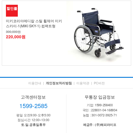
할인률
미키코리아메디칼 스틸 휠체어 미키
스카이-1(MIKI SKY-1) 컴팩트형
300,000원
220,000원
이용안내
|
|
이용약관
|
PC버전
개인정보처리방침
고객센터정보
무통장 입금정보
1599-2585
기업: 1599-258400
국민 : 228001-04-168934
평일 오전9:00-오후5:00
농협 : 301-0072-3925-71
점심시간 12:00~13:00
토.일.공휴일휴무
예금주 : (주)해피라이프