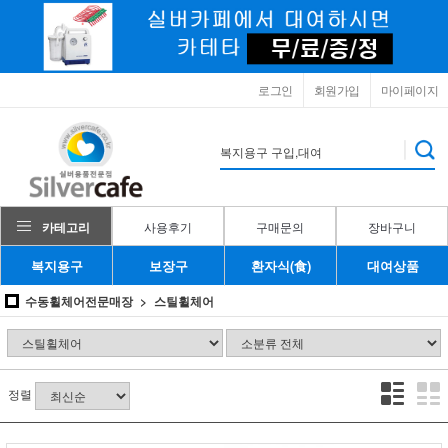
로그인
회원가입
마이페이지
카테고리
사용후기
구매문의
장바구니
복지용구
보장구
환자식(食)
대여상품
수동휠체어전문매장
스틸휠체어
정렬