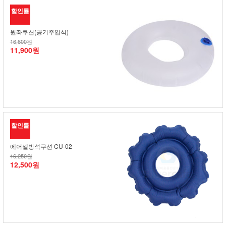
할인률
원좌쿠션(공기주입식)
16,600원
11,900원
할인률
에어셀방석쿠션 CU-02
16,250원
12,500원