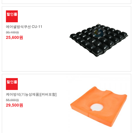
할인률
에어셀방석쿠션 CU-11
30,100원
25,600원
할인률
케어방석(기능성제품)[커버포함]
55,000원
29,500원