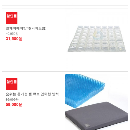
할인률
휠체어에어방석(커버포함)
40,950원
31,500원
할인률
숨쉬는 통기성 젤 큐브 입체형 방석
89,000원
59,000원