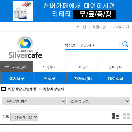
로그인
회원가입
마이페이지
카테고리
사용후기
구매문의
장바구니
복지용구
보장구
환자식(食)
대여상품
욕창예방,간병용품
욕창예방방석
정렬