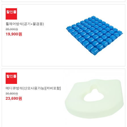
할인률
휠체어방석(공기+물겸용)
35,000원
19,900원
할인률
메디큐방석(산모사용가능)[커버포함]
30,800원
23,690원