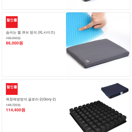
할인률
숨쉬는 젤 큐브 방석 (XL사이즈)
106,000원
86,000원
할인률
욕창예방방석 글로리-2(Glory-2)
148,720원
114,400원