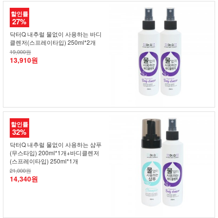
할인률
27%
닥터Q 내추럴 물없이 사용하는 바디
클렌저(스프레이타입) 250ml*2개
19,000원
13,910원
할인률
32%
닥터Q 내추럴 물없이 사용하는 샴푸
(무스타입) 200ml*1개+바디클렌저
(스프레이타입) 250ml*1개
21,000원
14,340원