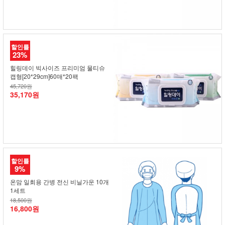
할인률
23%
힐링데이 빅사이즈 프리미엄 물티슈
캡형[20*29cm]60매*20팩
45,720원
35,170원
할인률
9%
온맘 일회용 간병 전신 비닐가운 10개
1세트
18,500원
16,800원