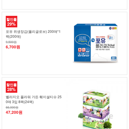
할인률
29%
포유 위생장갑(폴리글로브) 200매*1
팩(200매)
9,500원
6,700원
할인률
28%
벨라지오 플라워 가든 훼이셜티슈 25
0매 3입 8팩(24팩)
66,000원
47,200원