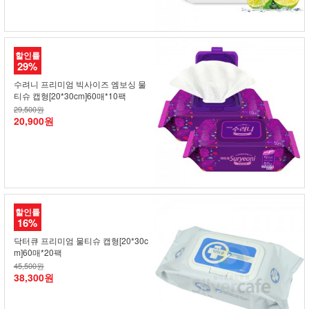
할인률
29%
수려니 프리미엄 빅사이즈 엠보싱 물
티슈 캡형[20*30cm]60매*10팩
29,500원
20,900원
할인률
16%
닥터큐 프리미엄 물티슈 캡형[20*30c
m]60매*20팩
45,500원
38,300원