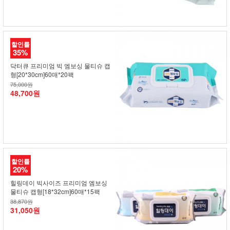
할인률
35%
닥터큐 프리미엄 빅 엠보싱 물티슈 캡
형[20*30cm]60매*20팩
75,000원
48,700원
할인률
20%
힐링데이 빅사이즈 프리미엄 엠보싱
물티슈 캡형[18*32cm]60매*15팩
38,870원
31,050원