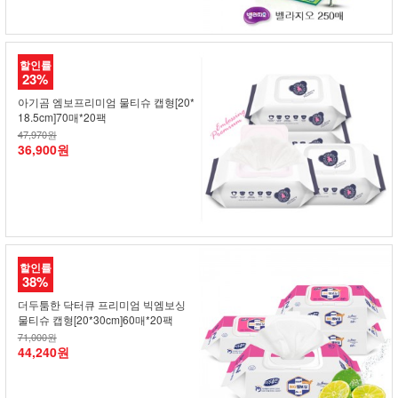
할인률
23%
아기곰 엠보프리미엄 물티슈 캡형[20*
18.5cm]70매*20팩
47,970원
36,900원
할인률
38%
더두툼한 닥터큐 프리미엄 빅엠보싱
물티슈 캡형[20*30cm]60매*20팩
71,000원
44,240원