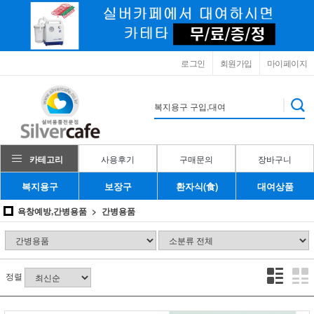
로그인
회원가입
마이페이지
카테고리
사용후기
구매문의
장바구니
복지용구
보장구
환자식(食)
대여상품
욕창예방,간병용품
간병용품
정렬