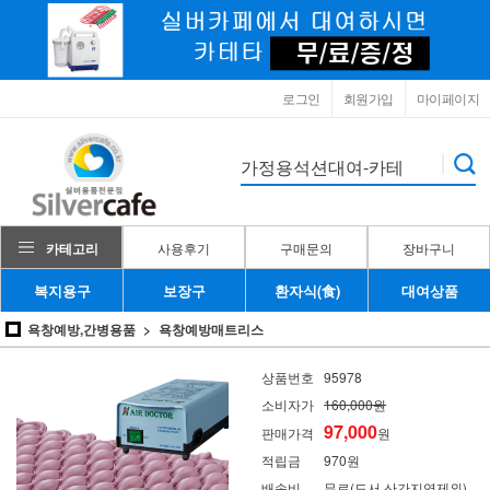
로그인
회원가입
마이페이지
카테고리
사용후기
구매문의
장바구니
복지용구
보장구
환자식(食)
대여상품
욕창예방,간병용품
욕창예방매트리스
상품번호
95978
소비자가
160,000원
97,000
판매가격
원
적립금
970원
배송비
무료(도서,산간지역제외)