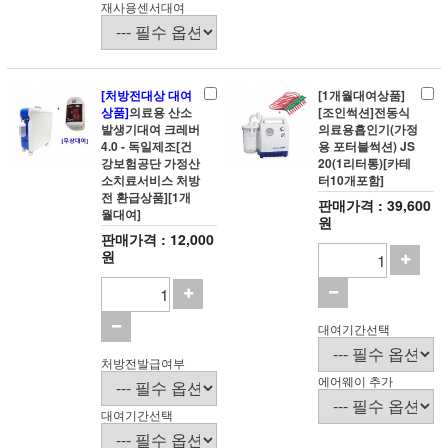
재사용센서대여
[처방전대상 대여
[1개월대여상품]
상품]
의료용 산소
[조인썩션]전동식
발생기대여 크레버
의료용흡인기(가정
4.0 - 독일제조[건
용 포터블썩션) JS
강보험공단 가정산
20(1리터통)[카테
소치료서비스 처방
터10개포함]
전 환급상품][1개
판매가격 : 39,600
월대여]
원
판매가격 : 12,000
원
대여기간선택
처방전발급여부
에어웨이 추가
대여기간선택