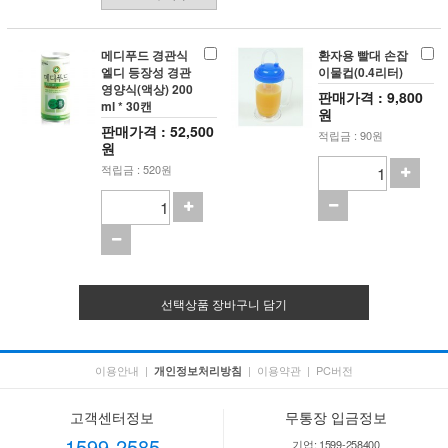
메디푸드 경관식
환자용 빨대 손잡
엘디 등장성 경관
이물컵(0.4리터)
영양식(액상) 200
판매가격 : 9,800
ml * 30캔
원
판매가격 : 52,500
적립금 : 90원
원
적립금 : 520원
선택상품 장바구니 담기
이용안내
|
|
이용약관
|
PC버전
개인정보처리방침
고객센터정보
무통장 입금정보
1599-2585
기업: 1599-258400