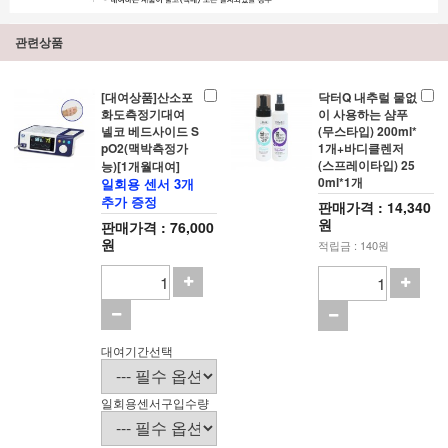
관련상품
[대여상품]산소포
닥터Q 내추럴 물없
화도측정기대여
이 사용하는 샴푸
넬코 베드사이드 S
(무스타입) 200ml*
pO2(맥박측정가
1개+바디클렌저
(스프레이타입) 25
능)[1개월대여]
0ml*1개
일회용 센서 3개
추가 증정
판매가격 : 14,340
원
판매가격 : 76,000
원
적립금 : 140원
대여기간선택
일회용센서구입수량