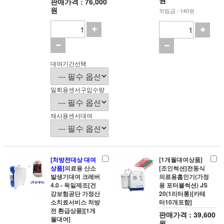
원
판매가격 : 76,000
원
적립금 : 140원
대여기간선택
일회용센서구입수량
재사용센서대여
[처방전대상 대여
[1개월대여상품]
상품]
의료용 산소
[조인썩션]전동식
발생기대여 크레버
의료용흡인기(가정
4.0 - 독일제조[건
용 포터블썩션) JS
강보험공단 가정산
20(1리터통)[카테
소치료서비스 처방
터10개포함]
전 환급상품][1개
판매가격 : 39,600
월대여]
원