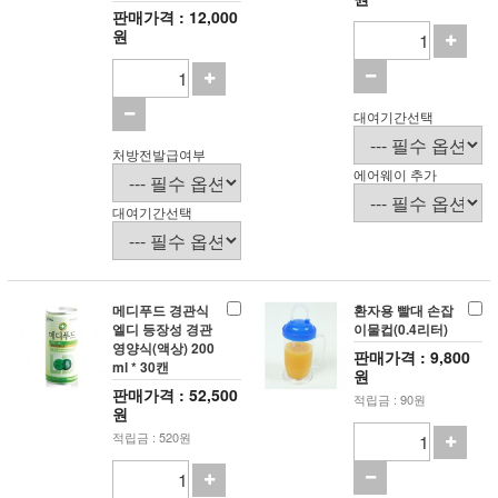
판매가격 : 12,000
원
대여기간선택
처방전발급여부
에어웨이 추가
대여기간선택
메디푸드 경관식
환자용 빨대 손잡
엘디 등장성 경관
이물컵(0.4리터)
영양식(액상) 200
판매가격 : 9,800
ml * 30캔
원
판매가격 : 52,500
적립금 : 90원
원
적립금 : 520원