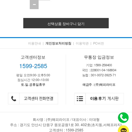
선택상품 장바구니 담기
이용안내
|
|
이용약관
|
PC버전
개인정보처리방침
고객센터정보
무통장 입금정보
1599-2585
기업: 1599-258400
국민 : 228001-04-168934
평일 오전9:00-오후5:00
농협 : 301-0072-3925-71
점심시간 12:00~13:00
토.일.공휴일휴무
예금주 : (주)해피라이프
회사명 : (주)해피라이프 / 대표이사 : 이대형
주소 : 경기도 안산시 단원구 원포공원1로 30. 402호(초지동,서해프라자)
고객센터 : 1599-2585