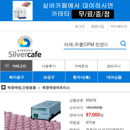
로그인
회원가입
마이페이지
카테고리
사용후기
구매문의
장바구니
복지용구
보장구
환자식(食)
대여상품
욕창예방,간병용품
욕창예방매트리스
상품번호
95978
소비자가
160,000원
97,000
판매가격
원
적립금
970원
배송비
무료(도서,산간지역제외)