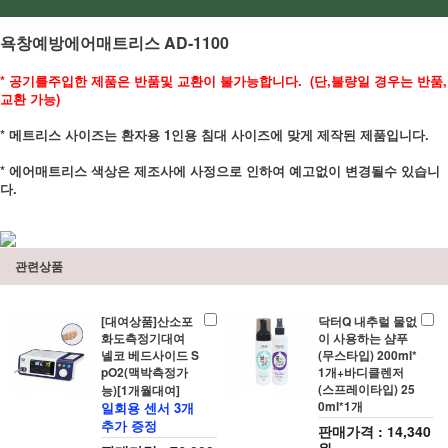
욕창예방에어매트리스 AD-1100
* 공기를주입한 제품은 반품및 교환이 불가능합니다. (단,불량일 경우는 반품,
교환 가능)
* 메트리스 사이즈는 환자용 1인용 침대 사이즈에 맞게 제작된 제품입니다.
* 에어매트리스 색상은 제조사에 사정으로 인하여 예고없이 변경될수
있습니
다.
관련상품
[대여상품]산소포
닥터Q 내추럴 물없
화도측정기대여
이 사용하는 샴푸
넬코 베드사이드 S
(무스타입) 200ml*
pO2(맥박측정가
1개+바디클렌저
(스프레이타입) 25
능)[1개월대여]
0ml*1개
일회용 센서 3개
추가 증정
판매가격 : 14,340