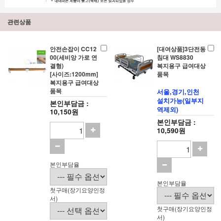
관련상품
안전손잡이 CC12
[대여상품]3단전동
00(세비앙 가로 연
침대 WS8830
결형)
복지용구 급여대상
[사이즈:1200mm]
품목
복지용구 급여대상
품목
서울,경기,인천
설치가능(일부지
본인부담금 :
역제외)
10,150원
본인부담금 :
10,590원
본인부담율
본인부담율
첫구매(장기요양인정
서)
첫구매(장기요양인정
서)