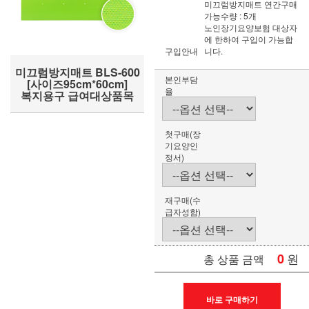
미끄럼방지매트 연간구매
가능수량 : 5개
노인장기요양보험 대상자
에 한하여 구입이 가능합
구입안내
니다.
미끄럼방지매트 BLS-600
본인부담
[사이즈95cm*60cm]
율
복지용구 급여대상품목
첫구매(장
기요양인
정서)
재구매(수
급자성함)
0
원
총 상품 금액
바로 구매하기