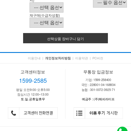
재구매(수급자성함)
선택상품 장바구니 담기
이용안내
|
|
이용약관
|
PC버전
개인정보처리방침
고객센터정보
무통장 입금정보
1599-2585
기업: 1599-258400
국민 : 228001-04-168934
평일 오전9:00-오후5:00
농협 : 301-0072-3925-71
점심시간 12:00~13:00
토.일.공휴일휴무
예금주 : (주)해피라이프