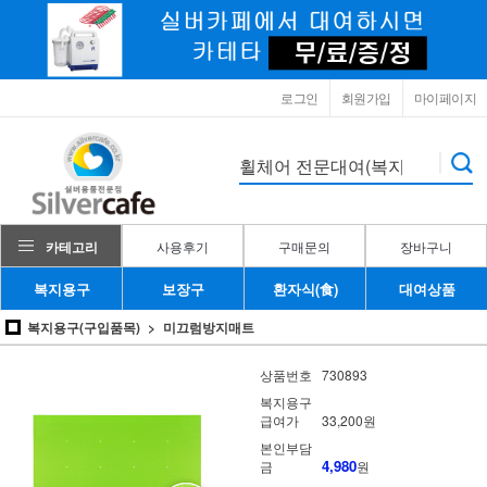
로그인
회원가입
마이페이지
카테고리
사용후기
구매문의
장바구니
복지용구
보장구
환자식(食)
대여상품
복지용구(구입품목)
미끄럼방지매트
상품번호
730893
복지용구
급여가
33,200원
본인부담
4,980
금
원