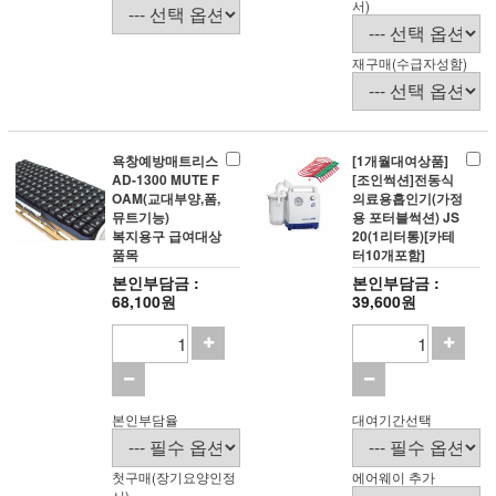
서)
재구매(수급자성함)
욕창예방매트리스
[1개월대여상품]
AD-1300 MUTE F
[조인썩션]전동식
OAM(교대부양,폼,
의료용흡인기(가정
뮤트기능)
용 포터블썩션) JS
복지용구 급여대상
20(1리터통)[카테
품목
터10개포함]
본인부담금 :
본인부담금 :
68,100원
39,600원
본인부담율
대여기간선택
첫구매(장기요양인정
에어웨이 추가
서)