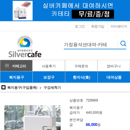
로그인
회원가입
마이페이지
카테고리
사용후기
구매문의
장바구니
복지용구
보장구
환자식(食)
대여상품
복지용구(구입품목)
구강세척기
상품번호
729969
복지용구
급여가
440,000원
본인부담
66,000
금
원