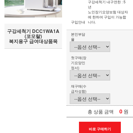
구강세척기 내구연한 : 5
년
노인장기요양보험 대상자
에 한하여 구입이 가능합
구입안내
니다.
구강세척기 DCC1WA1A
본인부담
(코모랄)
율
복지용구 급여대상품목
첫구매(장
기요양인
정서)
재구매(수
급자성함)
0
원
총 상품 금액
바로 구매하기