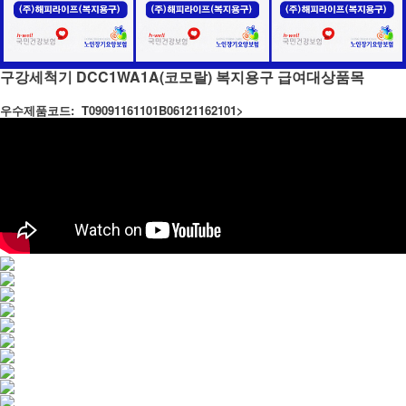
구강세척기 DCC1WA1A(코모랄) 복지용구 급여대상품목
우수제품코드:
T09091161101B06121162101>