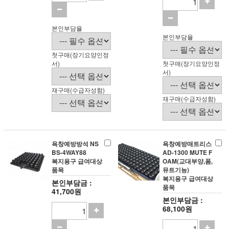
본인부담율
본인부담율
첫구매(장기요양인정
서)
첫구매(장기요양인정
서)
재구매(수급자성함)
재구매(수급자성함)
욕창예방방석 NS
욕창예방매트리스
BS-4WAY88
AD-1300 MUTE F
복지용구 급여대상
OAM(교대부양,폼,
품목
뮤트기능)
복지용구 급여대상
본인부담금 :
품목
41,700원
본인부담금 :
68,100원