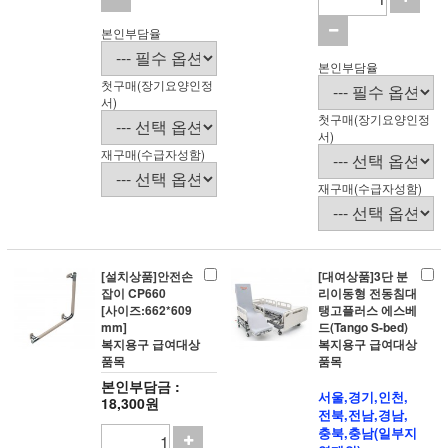
본인부담율
본인부담율
첫구매(장기요양인정
서)
첫구매(장기요양인정
서)
재구매(수급자성함)
재구매(수급자성함)
[설치상품]안전손
[대여상품]3단 분
잡이 CP660
리이동형 전동침대
[사이즈:662*609
탱고플러스 에스베
mm]
드(Tango S-bed)
복지용구 급여대상
복지용구 급여대상
품목
품목
본인부담금 :
서울,경기,인천,
18,300원
전북,전남,경남,
충북,충남(일부지