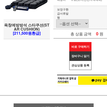
보장구환
급서류발
행
욕창예방방석 스타쿠션(ST
AR CUSHION)
[211,500원환급]
0
원
총 상품 금액
바로 구매하기
장바구니 담기
관심상품 등록