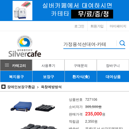
로그인
회원가입
마이페이지
카테고리
사용후기
구매문의
장바구니
복지용구
보장구
환자식(食)
대여상품
장애인보장구환급
욕창예방방석
상품번호
727106
소비자가
305,500원
235,000
판매가격
원
적립금
2,350원
배송비
무료(도서,산간지역제외)