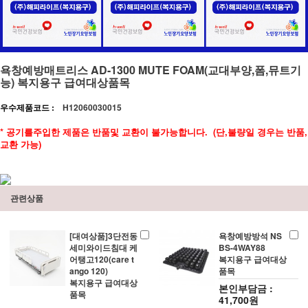
욕창예방매트리스 AD-1300 MUTE FOAM(교대부양,폼,뮤트기
능) 복지용구 급여대상품목
우수제품코드 :
H12060030015
* 공기를주입한 제품은 반품및 교환이 불가능합니다. (단,불량일 경우는 반품,
교환 가능)
관련상품
[대여상품]3단전동
욕창예방방석 NS
세미와이드침대 케
BS-4WAY88
어탱고120(care t
복지용구 급여대상
ango 120)
품목
복지용구 급여대상
본인부담금 :
품목
41,700원