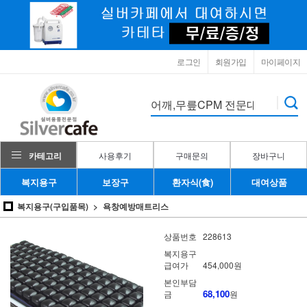
로그인
회원가입
마이페이지
카테고리
사용후기
구매문의
장바구니
복지용구
보장구
환자식(食)
대여상품
복지용구(구입품목)
욕창예방매트리스
상품번호
228613
복지용구
급여가
454,000원
본인부담
68,100
금
원