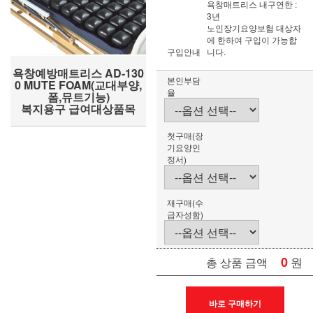
욕창매트리스 내구연한 :
3년
노인장기요양보험 대상자
에 한하여 구입이 가능합
구입안내
니다.
욕창예방매트리스 AD-130
본인부담
0 MUTE FOAM(교대부양,
율
폼,뮤트기능)
복지용구 급여대상품목
첫구매(장
기요양인
정서)
재구매(수
급자성함)
0
원
총 상품 금액
바로 구매하기