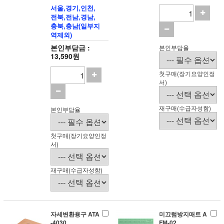
서울,경기,인천,
전북,전남,경남,
충북,충남(일부지
역제외)
본인부담금 :
본인부담율
13,590원
첫구매(장기요양인정
서)
재구매(수급자성함)
본인부담율
첫구매(장기요양인정
서)
재구매(수급자성함)
자세변환용구 ATA
미끄럼방지매트 A
-4030
FM-02