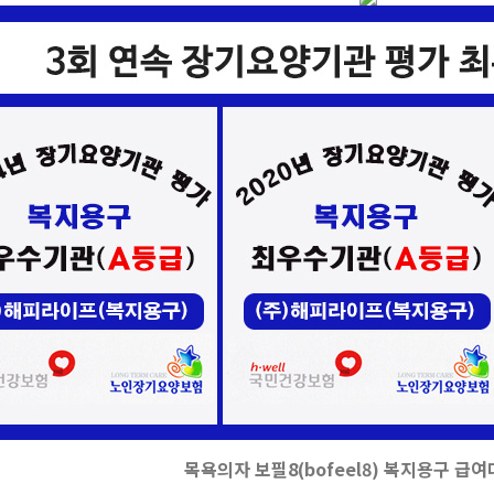
목욕의자 보필8(bofeel8) 복지용구 급