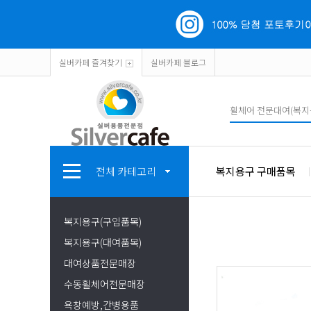
실버카페 즐겨찾기
실버카페 블로그
전체 카테고리
복지용구 구매품목
복지용구(구입품목)
복지용구(대여품목)
대여상품전문매장
수동휠체어전문매장
욕창예방,간병용품