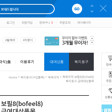
로그인
회원가입
장바구니
0
주문조회
마이페이지
|
|
|
|
#휠체어
#지팡이
자식)食
이용후기
대여상품
복지용구
장바
>
>
> 목욕의자 보필8(bofeel8)
Home
복지용구(구입품목)
목욕의자
주문
복지용구 급여대상품목
상품
필8(bofeel8)
 급여대상품목