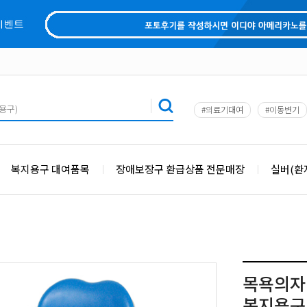
#의료기대여
#이동변기
복지용구 대여품목
장애보장구 환급상품 전문매장
실버(환
목욕의자 보
복지용구