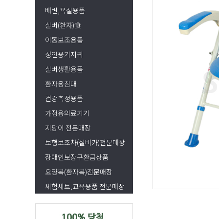
배변,욕실용품
실버(환자)食
이동보조용품
성인용기저귀
실버생활용품
환자용침대
건강측정용품
가정용의료기기
지팡이 전문매장
보행보조차(실버카)전문매장
장애인보장구환급상품
요양복(환자복)전문매장
체험세트,교육용품 전문매장