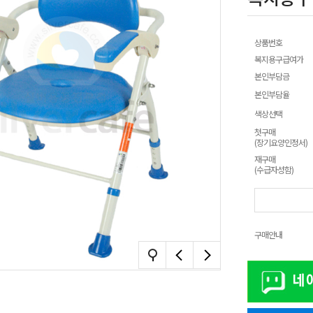
상품번호
복지용구급여가
본인부담금
본인부담율
색상선택
첫구매
(장기요양인정서)
재구매
(수급자성함)
구매안내