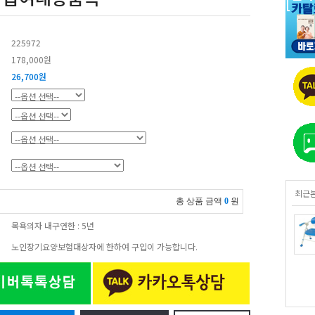
225972
178,000원
26,700원
최근
총 상품 금액
0
원
목욕의자 내구연한 : 5년
노인장기요양보험대상자에 한하여 구입이 가능합니다.