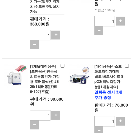
치가능(일부지역제
원
외)수도권주말설치
적립금 : 310원
가능
판매가격 :
363,000원
[1개월대여상품]
[대여상품]산소포
[조인썩션]전동식
화도측정기대여
의료용흡인기(가정
넬코 베드사이드 S
용 포터블썩션) JS
pO2(맥박측정가
20(1리터통)[카테
능)[1개월대여]
터10개포함]
일회용 센서 3개
추가 증정
판매가격 : 39,600
원
판매가격 : 76,000
원