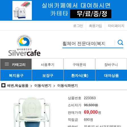
로그인
회원가입
마이페이지
카테고리
사용후기
구매문의
장바구니
복지용구
보장구
환자식(食)
대여상품
배변,욕실용품
이동식변기
이동식좌변기
상품번호
223363
소비자가
96,600원
69,000
판매가격
원
적립금
690원
배송비
무료(도서,산간지역제외)