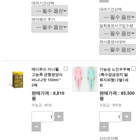
대여기간선택
대여기간선택
에어웨이 추가
일회용센서구입수량
재사용센서대여
메디푸드 미니웰
기능성 노인우주복
고농축 균형영양식
(특수잠금장치 발
바나나맛 150ml *
목지퍼형) 2벌1세
3팩
트
판매가격 : 8,810
판매가격 : 85,500
원
원
적립금 : 80원
적립금 : 850원
사이즈선택