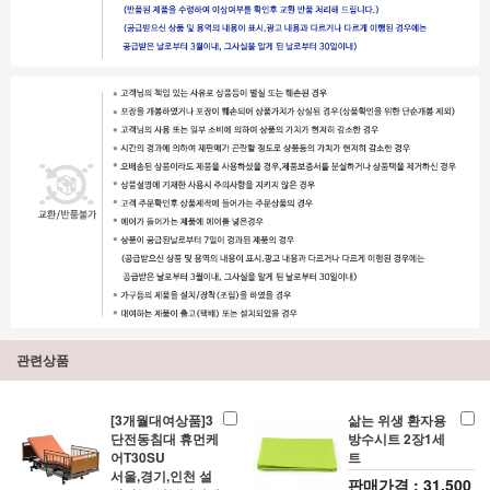
관련상품
[3개월대여상품]3
삶는 위생 환자용
단전동침대 휴먼케
방수시트 2장1세
어T30SU
트
서울,경기,인천 설
판매가격 : 31,500