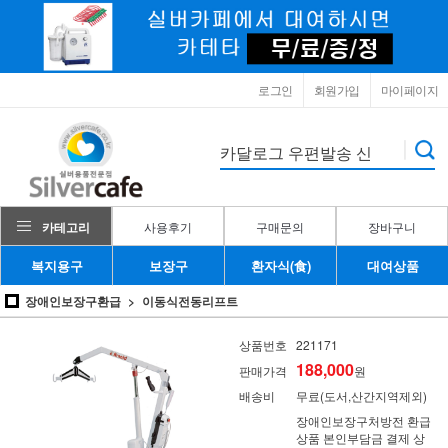
로그인
회원가입
마이페이지
카테고리
사용후기
구매문의
장바구니
복지용구
보장구
환자식(食)
대여상품
장애인보장구환급
이동식전동리프트
상품번호
221171
188,000
판매가격
원
배송비
무료(도서,산간지역제외)
장애인보장구처방전 환급
상품 본인부담금 결제 상