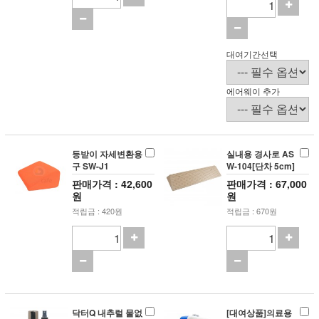
대여기간선택
에어웨이 추가
등받이 자세변환용
실내용 경사로 AS
구 SW-J1
W-104[단차 5cm]
판매가격 : 42,600
판매가격 : 67,000
원
원
적립금 : 420원
적립금 : 670원
닥터Q 내추럴 물없
[대여상품]의료용