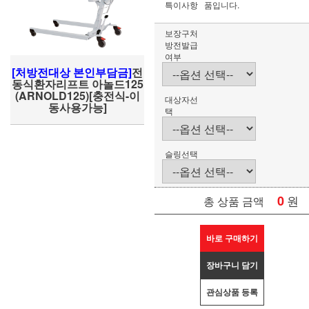
특이사항
품입니다.
보장구처
방전발급
여부
[처방전대상 본인부담금]
전
동식환자리프트 아놀드125
(ARNOLD125)[충전식-이
대상자선
동사용가능]
택
슬링선택
0
원
총 상품 금액
바로 구매하기
장바구니 담기
관심상품 등록