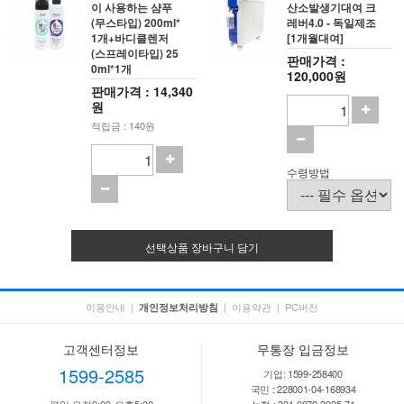
이 사용하는 샴푸
산소발생기대여 크
(무스타입) 200ml*
레버4.0 - 독일제조
1개+바디클렌저
[1개월대여]
(스프레이타입) 25
판매가격 :
0ml*1개
120,000원
판매가격 : 14,340
원
적립금 : 140원
수령방법
선택상품 장바구니 담기
이용안내
|
|
이용약관
|
PC버전
개인정보처리방침
고객센터정보
무통장 입금정보
1599-2585
기업: 1599-258400
국민 : 228001-04-168934
평일 오전9:00-오후5:00
농협 : 301-0072-3925-71