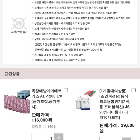
관련상품
욕창예방에어매트
[1개월대여상품]
리스 AD-1200 L/V
[조인썩션]전동식
(공기조절.공기분
의료용흡인기(가정
사)
용 포터블썩션) JS
20(1리터통)[카테
판매가격 :
터10개포함]
116,000원
판매가격 : 39,600
적립금 : 1,160원
원