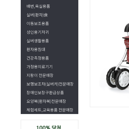
배변,욕실용품
실버(환자)食
이동보조용품
성인용기저귀
실버생활용품
환자용침대
건강측정용품
가정용의료기기
지팡이 전문매장
보행보조차(실버카)전문매장
장애인보장구환급상품
요양복(환자복)전문매장
체험세트,교육용품 전문매장