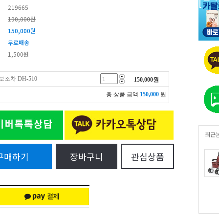
219665
190,000원
150,000
원
무료배송
1,500원
조차 DH-510
150,000
원
총 상품 금액
150,000
원
최근
구매하기
장바구니
관심상품