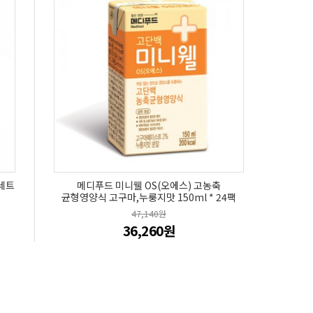
세트
메디푸드 미니웰 OS(오에스) 고농축
균형영양식 고구마,누룽지맛 150ml * 24팩
47,140원
36,260원