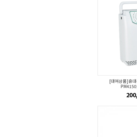
[대여상품]휴
PM415
200