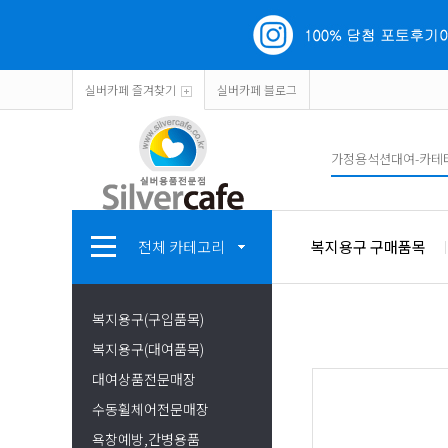
실버카페 즐겨찾기
실버카페 블로그
전체 카테고리
복지용구 구매품목
복지용구(구입품목)
복지용구(대여품목)
대여상품전문매장
수동휠체어전문매장
욕창예방,간병용품