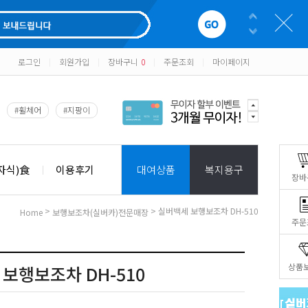
로그인
회원가입
장바구니
0
주문조회
마이페이지
|
|
|
|
#휠체어
#지팡이
자식)食
이용후기
대여상품
복지용구
장바
>
> 실버백세 보행보조차 DH-510
Home
보행보조차(실버카)전문매장
주문
상품
보행보조차 DH-510