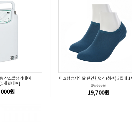
대용 산소발생기대여
미끄럼방지양말 편안한덧신(청색) 3켤레 1
0[1개월대여]
26,000원
,000원
19,700원