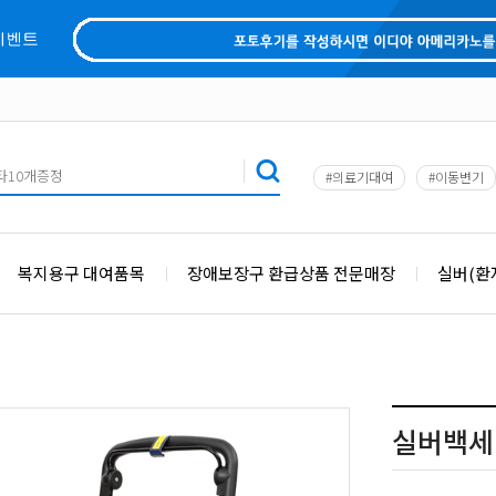
#의료기대여
#이동변기
복지용구 대여품목
장애보장구 환급상품 전문매장
실버(환
실버백세 