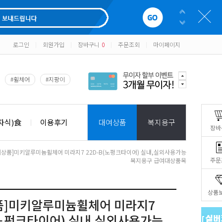
로그인
회원가입
장바구니
0
주문조회
마이페이지
|
|
|
|
#휠체어
#지팡이
자식)食
이용후기
대여상품
복지용구
장바
여상품]미키알루미늄휠체어 미라지7 22D-B(노펑크타이어) 실내,실외사용가능
주문
복지용구 급여대상품목
상품
품]미키알루미늄휠체어 미라지7
(노펑크타이어) 실내,실외사용가능