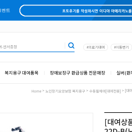
#의료기대여
#이동변기
복지용구 대여품목
장애보장구 환급상품 전문매장
실버(환
>
>
> [대
Home
노인장기요양보험 복지용구
수동휠체어[대여전용]
[대여상
22D-B