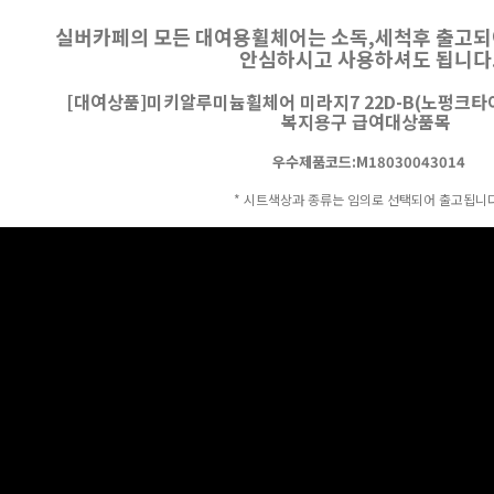
실버카페의 모든 대여용휠체어는 소독,세척후 출고되
안심하시고 사용하셔도 됩니다
[대여상품]미키알루미늄휠체어 미라지7 22D-B(노펑크타
복지용구 급여대상품목
우수제품코드:M18030043014
* 시트색상과 종류는 임의로 선택되어 출고됩니다