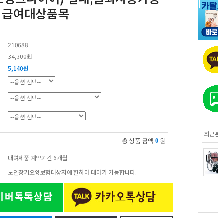
 급여대상품목
210688
34,300원
5,140원
최근
총 상품 금액
0
원
대여제품 계약기간 6개월
노인장기요양보험대상자에 한하여 대여가 가능합니다.