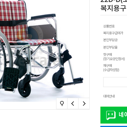
복지용구
상품번호
복지용구급여가
본인부담금
본인부담율
첫구매
(장기요양인정서)
재구매
(수급자성함)
대여안내