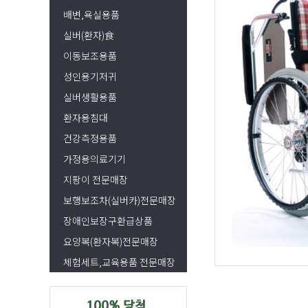
배변,욕실용품
실버(환자)食
이동보조용품
성인용기저귀
실버생활용품
환자용침대
건강측정용품
가정용의료기기
지팡이 전문매장
보행보조차(실버카)전문매장
장애인보장구환급상품
요양복(환자복)전문매장
체험세트,교육용품 전문매장