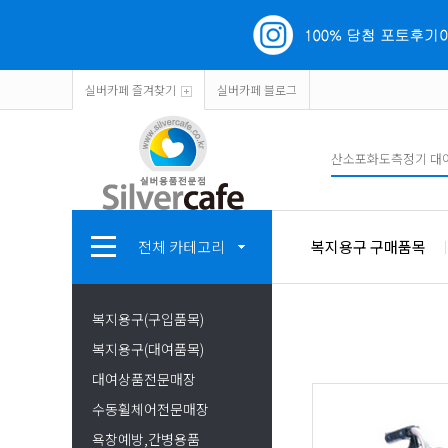
실버카페 즐겨찾기
실버카페 블로그
전체 카테고리
복지용구 구매품목
복지용구(구입품목)
복지용구(대여품목)
대여상품전문매장
수동휠체어전문매장
욕창예방,간병용품