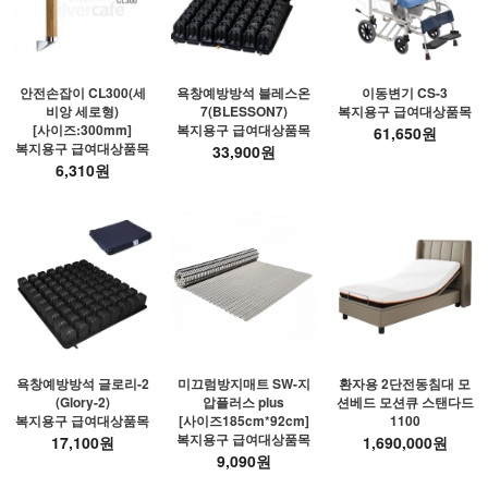
안전손잡이 CL300(세
욕창예방방석 블레스온
이동변기 CS-3
비앙 세로형)
7(BLESSON7)
복지용구 급여대상품목
[사이즈:300mm]
복지용구 급여대상품목
61,650원
복지용구 급여대상품목
33,900원
6,310원
욕창예방방석 글로리-2
미끄럼방지매트 SW-지
환자용 2단전동침대 모
(Glory-2)
압플러스 plus
션베드 모션큐 스탠다드
복지용구 급여대상품목
[사이즈185cm*92cm]
1100
복지용구 급여대상품목
17,100원
1,690,000원
9,090원