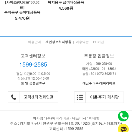
[사이즈90.6cm*60.6c
복지용구 급여대상품목
m]
4,560원
복지용구 급여대상품목
5,470원
이용안내
|
|
이용약관
|
PC버전
개인정보처리방침
고객센터정보
무통장 입금정보
1599-2585
기업: 1599-258400
국민 : 228001-04-168934
평일 오전9:00-오후5:00
농협 : 301-0072-3925-71
점심시간 12:00~13:00
토.일.공휴일휴무
예금주 : (주)해피라이프
회사명 : (주)해피라이프 / 대표이사 : 이대형
주소 : 경기도 안산시 단원구 원포공원1로 30. 402호(초지동,서해프라자)
고객센터 : 1599-2585