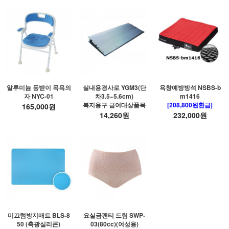
알루미늄 등받이 목욕의
실내용경사로 YGM3(단
욕창예방방석 NSBS-b
자 NYC-01
차3.5~5.6cm)
m1416
복지용구 급여대상품목
[208,800원환급]
165,000원
14,260원
232,000원
미끄럼방지매트 BLS-8
요실금팬티 드림 SWP-
50 (축광실리콘)
03(80cc)(여성용)