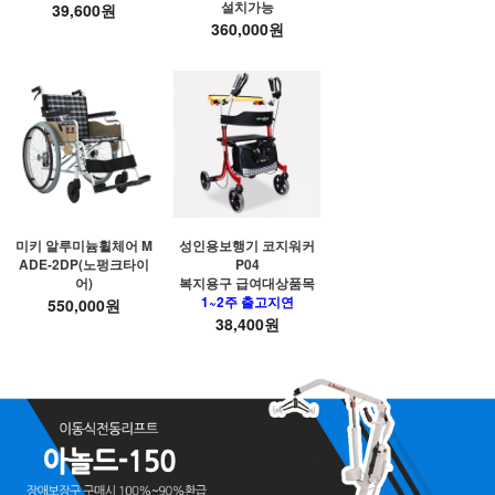
설치가능
39,600원
360,000원
미키 알루미늄휠체어 M
성인용보행기 코지워커
ADE-2DP(노펑크타이
P04
어)
복지용구 급여대상품목
1~2주 출고지연
550,000원
38,400원