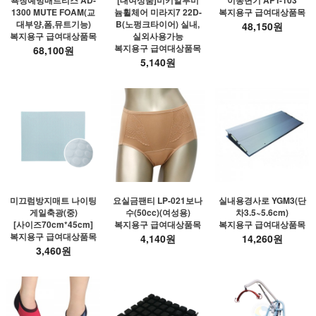
1300 MUTE FOAM(교
늄휠체어 미라지7 22D-
복지용구 급여대상품목
대부양,폼,뮤트기능)
B(노펑크타이어) 실내,
48,150원
복지용구 급여대상품목
실외사용가능
복지용구 급여대상품목
68,100원
5,140원
미끄럼방지매트 나이팅
요실금팬티 LP-021보나
실내용경사로 YGM3(단
게일축광(중)
수(50cc)(여성용)
차3.5~5.6cm)
[사이즈70cm*45cm]
복지용구 급여대상품목
복지용구 급여대상품목
복지용구 급여대상품목
4,140원
14,260원
3,460원