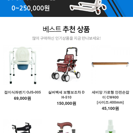
접이식좌변기 OJS-005
실버백세 보행보조차 D
세비앙 가로형 안전손잡
H-510
이 CW400
69,000원
[사이즈:400mm]
150,000원
45,100원