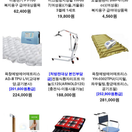
복지용구 급여대상품목
7(여성용)(가을,겨울용)
cc)(여성용)
3켤레 1세트
복지용구 급여대상품목
62,400원
19,800원
4,560원
욕창예방에어매트리스
[처방전대상 본인부담
욕창예방에어매트리스
AD-Ⅲ TPU L/V(교대부
금]
전동식환자리프트 아
YH-0302TPU(디지털,
양,공기분사)
놀드125(ARNOLD125)
좌우틸팅,항균매트리스,
[201,600원환급]
[충전식-이동사용가능]
공기조절)
[252,900원환급]
224,000원
188,000원
281,000원