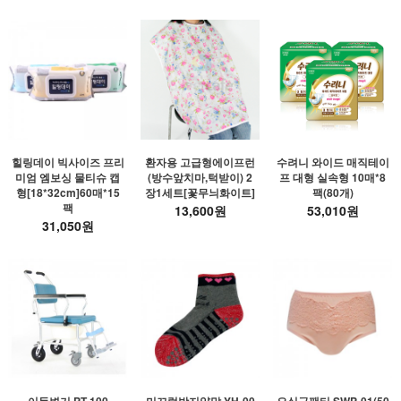
힐링데이 빅사이즈 프리
환자용 고급형에이프런
수려니 와이드 매직테이
미엄 엠보싱 물티슈 캡
(방수앞치마,턱받이) 2
프 대형 실속형 10매*8
형[18*32cm]60매*15
장1세트[꽃무늬화이트]
팩(80개)
팩
13,600원
53,010원
31,050원
이동변기 PT-100
미끄럼방지양말 YH-00
요실금팬티 SWP-01(50