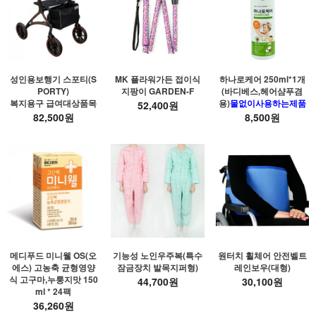
성인용보행기 스포티(S
MK 플라워가든 접이식
하나로케어 250ml*1개
PORTY)
지팡이 GARDEN-F
(바디베스,헤어샴푸겸
복지용구 급여대상품목
용)
물없이사용하는제품
52,400원
82,500원
8,500원
메디푸드 미니웰 OS(오
기능성 노인우주복(특수
원터치 휠체어 안전벨트
에스) 고농축 균형영양
잠금장치 발목지퍼형)
레인보우(대형)
식 고구마,누룽지맛 150
44,700원
30,100원
ml * 24팩
36,260원