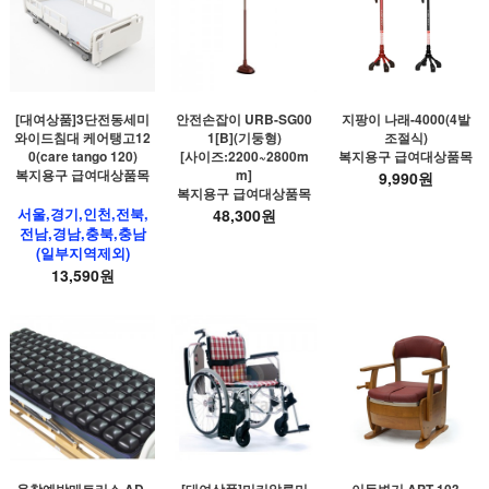
[대여상품]3단전동세미
안전손잡이 URB-SG00
지팡이 나래-4000(4발
와이드침대 케어탱고12
1[B](기둥형)
조절식)
0(care tango 120)
[사이즈:2200~2800m
복지용구 급여대상품목
복지용구 급여대상품목
m]
9,990원
복지용구 급여대상품목
서울,경기,인천,전북,
48,300원
전남,경남,충북,충남
(일부지역제외)
13,590원
욕창예방매트리스 AD-
[대여상품]미키알루미
이동변기 APT-103