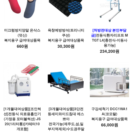
미끄럼방지양말 온삭스
욕창예방방석(트리니티
[처방전대상 본인부담
(덧신)
쿠션)
금]
전동식환자리프트 M
복지용구 급여대상품목
복지용구 급여대상품목
TGT L4[충전식-이동사
용가능]
660원
30,300원
234,200원
[1개월대여상품][조인썩
[3개월대여상품]3단전
구강세척기 DCC1WA1
션]전동식 의료용흡인기
동세미와이드침대 에스
A(코모랄)
(가정용 포터블썩션) JS
쁘아
복지용구 급여대상품목
20(1리터통)[카테터10
전국가능(제주도,섬,일
66,000원
개포함]
부지역제외)수도권주말