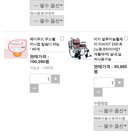
재사용센서대여
메디푸드 무스웰
미키 알루미늄휠체
미니컵 칼슘디 55g
어 미라지7 22D-B
* 60개
[노펑크타이어][1
개월대여] 실내,실
판매가격 :
외사용가능
100,390원
판매가격 : 50,880
적립금 : 1,000원
원
수령방법
택배이용시유의사항