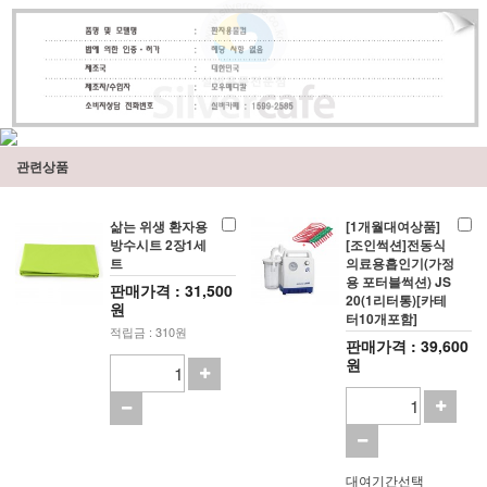
관련상품
삶는 위생 환자용
[1개월대여상품]
방수시트 2장1세
[조인썩션]전동식
트
의료용흡인기(가정
용 포터블썩션) JS
판매가격 : 31,500
20(1리터통)[카테
원
터10개포함]
적립금 : 310원
판매가격 : 39,600
원
대여기간선택