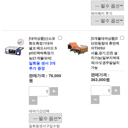
에어웨이 추가
[대여상품]산소포
[3개월대여상품]3
화도측정기대여
단전동침대 휴먼케
넬코 베드사이드 S
어T30SU
pO2(맥박측정가
서울,경기,인천 설
치가능(일부지역제
능)[1개월대여]
외)수도권주말설치
일회용 센서 3개
가능
추가 증정
판매가격 :
판매가격 : 76,000
363,000원
원
대여기간선택
일회용센서구입수량