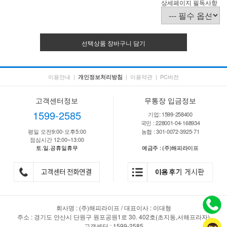
상세페이지 필독사항
선택상품 장바구니 담기
이용안내
|
|
이용약관
|
PC버전
개인정보처리방침
고객센터정보
무통장 입금정보
1599-2585
기업: 1599-258400
국민 : 228001-04-168934
평일 오전9:00-오후5:00
농협 : 301-0072-3925-71
점심시간 12:00~13:00
토.일.공휴일휴무
예금주 : (주)해피라이프
회사명 : (주)해피라이프 / 대표이사 : 이대형
주소 : 경기도 안산시 단원구 원포공원1로 30. 402호(초지동,서해프라자)
고객센터 : 1599-2585