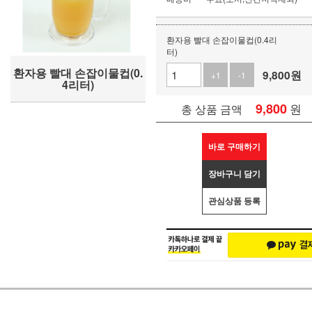
환자용 빨대 손잡이물컵(0.4리
터)
환자용 빨대 손잡이물컵(0.
9,800
원
+1
-1
4리터)
9,800
원
총 상품 금액
바로 구매하기
장바구니 담기
관심상품 등록