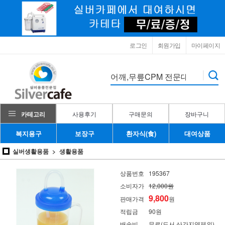
로그인
회원가입
마이페이지
카테고리
사용후기
구매문의
장바구니
복지용구
보장구
환자식(食)
대여상품
실버생활용품
생활용품
상품번호
195367
소비자가
12,000원
9,800
판매가격
원
적립금
90원
배송비
무료(도서,산간지역제외)