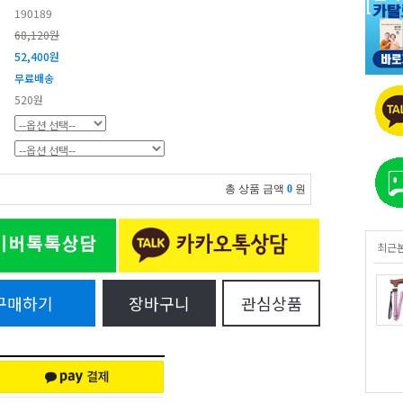
190189
68,120원
52,400
원
무료배송
520원
총 상품 금액
0
원
최근
구매하기
장바구니
관심상품