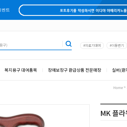
#의료기대여
#이동변기
복지용구 대여품목
장애보장구 환급상품 전문매장
실버(환
>
Home
MK 플라