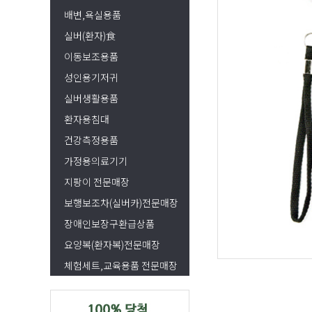
배변,욕실용품
실버(환자)食
이동보조용품
성인용기저귀
실버생활용품
환자용침대
건강측정용품
가정용의료기기
지팡이 전문매장
보행보조차(실버카)전문매장
장애인보장구환급상품
요양복(환자복)전문매장
체험세트,교육용품 전문매장