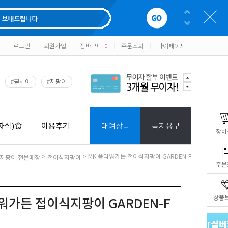
로그인
회원가입
장바구니
0
주문조회
마이페이지
|
|
|
|
#휠체어
#지팡이
자식)食
이용후기
대여상품
복지용구
장바
>
> MK 플라워가든 접이식지팡이 GARDEN-F
지팡이 전문매장
접이식지팡이
주문
상품
워가든 접이식지팡이 GARDEN-F