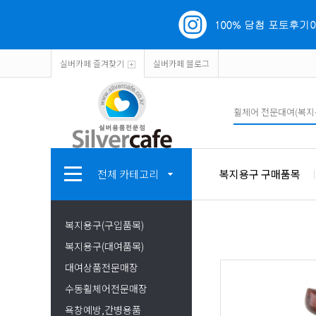
실버카페 즐겨찾기
실버카페 블로그
전체 카테고리
복지용구 구매품목
복지용구(구입품목)
복지용구(대여품목)
대여상품전문매장
수동휠체어전문매장
욕창예방,간병용품