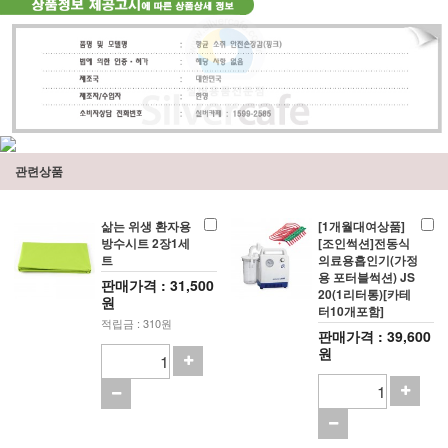
관련상품
삶는 위생 환자용
[1개월대여상품]
방수시트 2장1세
[조인썩션]전동식
트
의료용흡인기(가정
용 포터블썩션) JS
판매가격 : 31,500
20(1리터통)[카테
원
터10개포함]
적립금 : 310원
판매가격 : 39,600
원