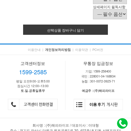
상세페이지 필독사항
선택상품 장바구니 담기
이용안내
|
|
이용약관
|
PC버전
개인정보처리방침
고객센터정보
무통장 입금정보
1599-2585
기업: 1599-258400
국민 : 228001-04-168934
평일 오전9:00-오후5:00
농협 : 301-0072-3925-71
점심시간 12:00~13:00
토.일.공휴일휴무
예금주 : (주)해피라이프
회사명 : (주)해피라이프 / 대표이사 : 이대형
주소 : 경기도 안산시 단원구 원포공원1로 30. 402호(초지동,서해프라자)