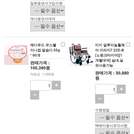
일회용센서구입수량
재사용센서대여
메디푸드 무스웰
미키 알루미늄휠체
미니컵 칼슘디 55g
어 미라지7 22D-B
* 60개
[노펑크타이어][1
개월대여] 실내,실
판매가격 :
외사용가능
100,390원
판매가격 : 50,880
적립금 : 1,000원
원
수령방법
택배이용시유의사항