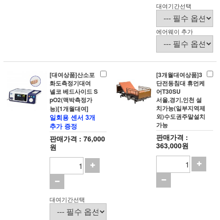
대여기간선택
에어웨이 추가
[대여상품]산소포
[3개월대여상품]3
화도측정기대여
단전동침대 휴먼케
넬코 베드사이드 S
어T30SU
pO2(맥박측정가
서울,경기,인천 설
치가능(일부지역제
능)[1개월대여]
외)수도권주말설치
일회용 센서 3개
가능
추가 증정
판매가격 :
판매가격 : 76,000
363,000원
원
대여기간선택