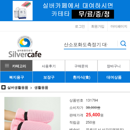
로그인
회원가입
마이페이지
카테고리
사용후기
구매문의
장바구니
복지용구
보장구
환자식(食)
대여상품
실버생활용품
생활용품
상품번호
131794
소비자가
38,000원
25,400
판매가격
원
적립금
250원
배송비
무료(도서,산간지역제외)